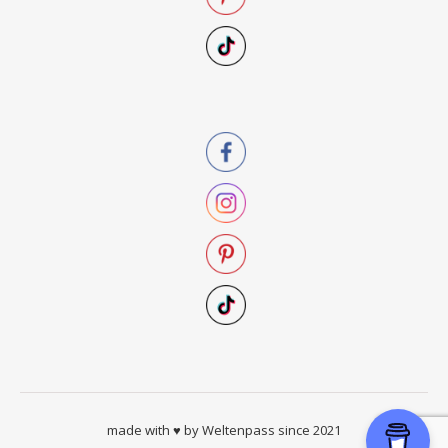
made with ♥ by Weltenpass since 2021